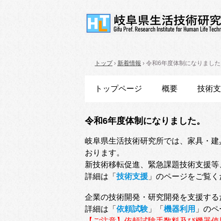
トップ
›
新着情報
›
令和6年度体制になりました
トップページ
概要
技術支
令和6年度体制になりました。
岐阜県生活技術研究所では、家具・建
おります。
新技術移転促進、緊急課題技術支援等
詳細は「
技術支援
」のページをご覧く
企業の技術開発・研究開発を支援する
詳細は「
依頼試験
」「
機器利用
」のペ
【ご注意】依頼試験手数料及び機器使