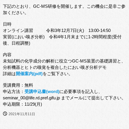
下記のとおり、GC-MS研修を開催します。
この機会に是非ご参
加ください。
日時
オンライン講習 令和3年12月7日(火) 13:00-14:50
実習(におい嗅ぎ分析) 令和4年1月末までに1-2時間程度(受付
後、日程調整)
内容
未知試料の化学成分の解析に役立つGC-MS装置の基礎講習と、
分析機器とヒトの嗅覚を複合したにおい嗅ぎ分析デモ
詳細は
開催案内(pdf)
をご覧下さい。
受講費用：無料
申込方法：
受講申込書(word)
に必要事項を記入し、
seminar_00@life.rd.pref.gifu.jp までメールにて提出して下さい。
申込期限：11/29(月)
2021年11月11日