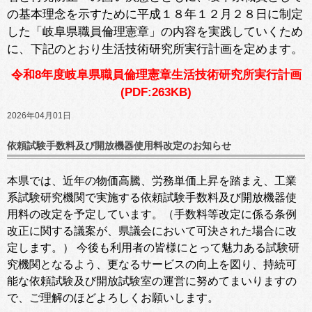
の基本理念を示すために平成１８年１２月２８日に制定
した「岐阜県職員倫理憲章」の内容を実践していくため
に、下記のとおり生活技術研究所実行計画を定めます。
令和8年度岐阜県職員倫理憲章生活技術研究所実行計画
(PDF:263KB)
2026年04月01日
依頼試験手数料及び開放機器使用料改定のお知らせ
本県では、近年の物価高騰、労務単価上昇を踏まえ、工業
系試験研究機関で実施する依頼試験手数料及び開放機器使
用料の改定を予定しています。（手数料等改定に係る条例
改正に関する議案が、県議会において可決された場合に改
定します。） 今後も利用者の皆様にとって魅力ある試験研
究機関となるよう、更なるサービスの向上を図り、持続可
能な依頼試験及び開放試験室の運営に努めてまいりますの
で、ご理解のほどよろしくお願いします。