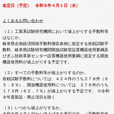
改定日（予定） 令和８年４月１日（水）
よくあるお問い合わせ
（１）
工業系試験研究機関において値上がりする手数料等
はなにか。
岐阜県企画経済関係手数料徴収条例に規定する依頼試験手
数料、岐阜県試験研究機関開放試験室設置機器使用要綱及
びぎふ技術革新センター設置機器使用要綱に規定する開放
機器使用料が値上がりする予定です。
（２）すべての手数料等が値上がりするのか。
依頼試験手数料については、４２４件のうち２７８件（６
５．６％）、開放機器使用料については、２７６件のうち
１７３件（６２．７％）が値上がりする予定です。 ※令和
８年度新設・廃止項目を除く
（３）いつから値上がりするか。
令和８年４月１日から値上げする予定です。（手数料等改