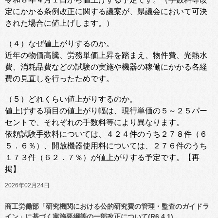
定にかかる条例改正に関する議案が、県議会において可決
された場合に値上げします。）
（４）なぜ値上がりするのか。
近年の物価高騰、労務単価上昇を踏まえ、物件費、光熱水
費、消耗品費などの試験の実施や機器の稼働にかかる各経
費の見直しを行ったためです。
（５）どれくらい値上がりするのか。
値上げする項目の値上がり幅は、現行単価の５～２５パー
セントで、それぞれの手数料等により異なります。
依頼試験手数料については、４２４件のうち２７８件（６
５．６％）、開放機器使用料については、２７６件のうち
１７３件（６２．７％）が値上がりする予定です。【再
掲】
2026年02月24日
商工労働部「研究機関における公的研究費の管理・監査のガイドラ
イン」に基づく実施要綱等の一部改正について(R6.4.1)